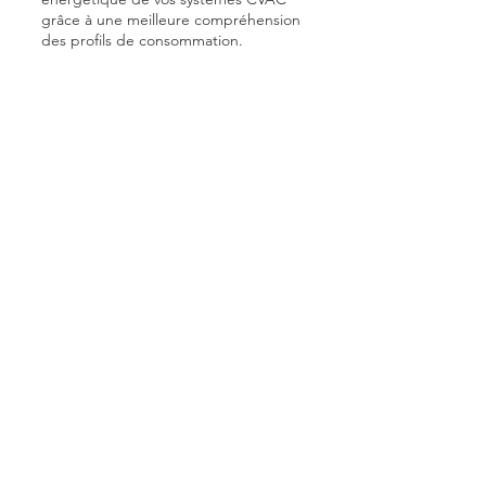
grâce à une meilleure compréhension
des profils de consommation.
Energisys aide à détecter les
inefficacités, réduire les coûts
d’exploitation et améliorer le
rendement global des équipements
mécaniques dans les bâtiments
commerciaux et industriels.
Info-lettre
Abonnez vous
à notre info lettre pour
recevoir une mise à jour de l'ajout de
fonctions et autres informations sur
Energisys
S'abonner